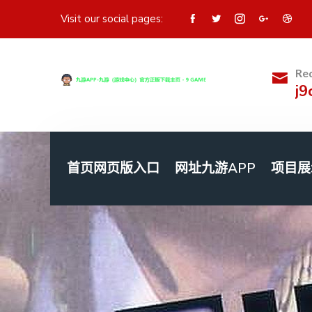
Visit our social pages:
Req
j9
首页网页版入口
网址九游APP
项目展