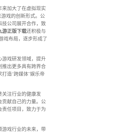
年来加大了在虚拟现实
来游戏的创新形式。公
科技公司展开合作，致
九游正版下载
还积极与
游戏布局，逐步形成了
心游戏研发领域，提升
划推出更多具有跨界合
打造“跨媒体”娱乐帝
终关注行业的健康发
会贡献自己的力量。公
会责任项目，致力于为
领游戏行业的未来，带