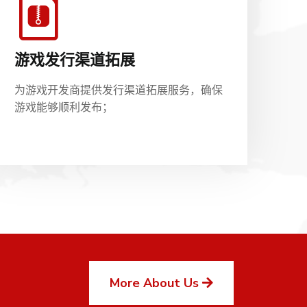
游戏发行渠道拓展
为游戏开发商提供发行渠道拓展服务，确保
游戏能够顺利发布；
More About Us