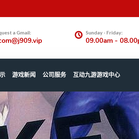
uest a Gmail:
Sunday - Friday:
com@j909.vip
09.00am - 08.0
示
游戏新闻
公司服务
互动九游游戏中心